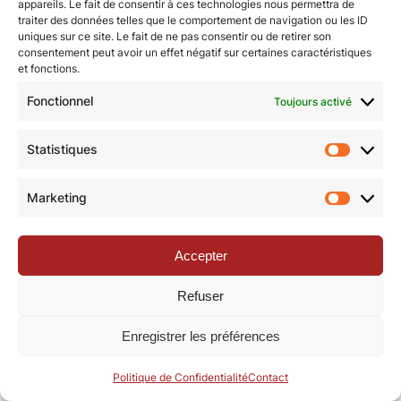
appareils. Le fait de consentir à ces technologies nous permettra de
traiter des données telles que le comportement de navigation ou les ID
uniques sur ce site. Le fait de ne pas consentir ou de retirer son
© Revue de la Toile 2018 – 2026 | Thème Mesa WPEX par
consentement peut avoir un effet négatif sur certaines caractéristiques
et fonctions.
WPExplorer
|
Politique de confidentialité
|
Mentions légales
Fonctionnel
Toujours activé
Statistiques
Statisti
Marketing
Marketi
Accepter
Refuser
Enregistrer les préférences
Politique de Confidentialité
Contact