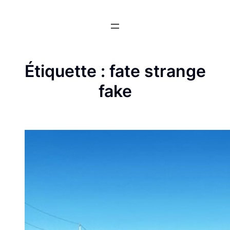
Aller
au
contenu
Étiquette :
fate strange
fake