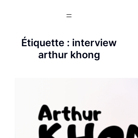
Aller
au
contenu
Étiquette :
interview
arthur khong