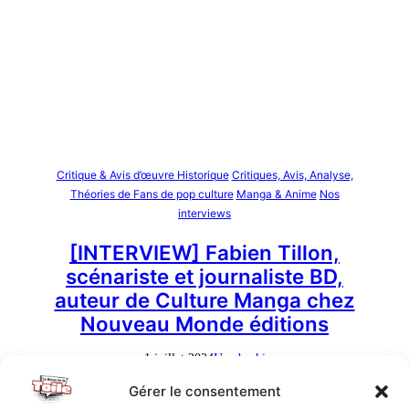
Critique & Avis d’œuvre Historique
Critiques, Avis, Analyse,
Théories de Fans de pop culture
Manga & Anime
Nos
interviews
[INTERVIEW] Fabien Tillon,
scénariste et journaliste BD,
auteur de Culture Manga chez
Nouveau Monde éditions
1 juillet 2024
Umeboshi
Gérer le consentement
Fabien Tillon est journaliste spécialisé dans la bande