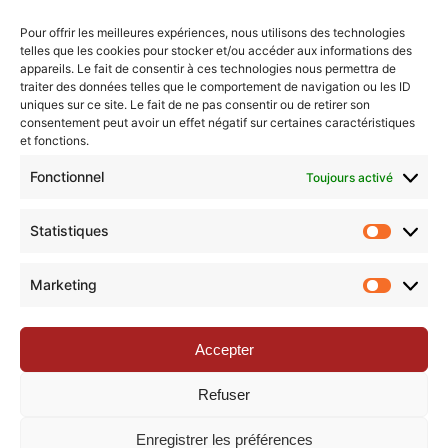
dessinée et le cinéma (Phosphore, BoDoï, Europe 1).
Il a été critique de bande dessinée pour l’émission
Pour offrir les meilleures expériences, nous utilisons des technologies
telles que les cookies pour stocker et/ou accéder aux informations des
CULT sur France 5 (2004-2005), ainsi que
appareils. Le fait de consentir à ces technologies nous permettra de
chroniqueur cinéma et BD dans le cadre du Club
traiter des données telles que le comportement de navigation ou les ID
uniques sur ce site. Le fait de ne pas consentir ou de retirer son
Tendance animé par Laurent Delahousse sur Europe
consentement peut avoir un effet négatif sur certaines caractéristiques
1. Il a aussi participé à l’émission…
et fonctions.
Fonctionnel
Toujours activé
Statistiques
Nous vous invitons à rejoindre la communauté des
Statisti
étoilé·e·s en participant à notre groupe Facebook
« La Galaxie de la Pop-culture »
. N’hésitez pas à
Marketing
Marketi
nous suivre sur tous nos réseaux !
Accepter
Refuser
Enregistrer les préférences