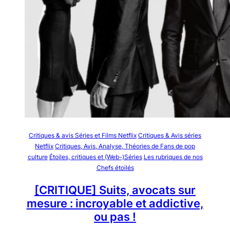
Critiques & avis Séries et Films Netflix
Critiques & Avis séries
Netflix
Critiques, Avis, Analyse, Théories de Fans de pop
culture
Étoiles, critiques et (Web-)Séries
Les rubriques de nos
Chefs étoilés
[CRITIQUE] Suits, avocats sur
mesure : incroyable et addictive,
ou pas !