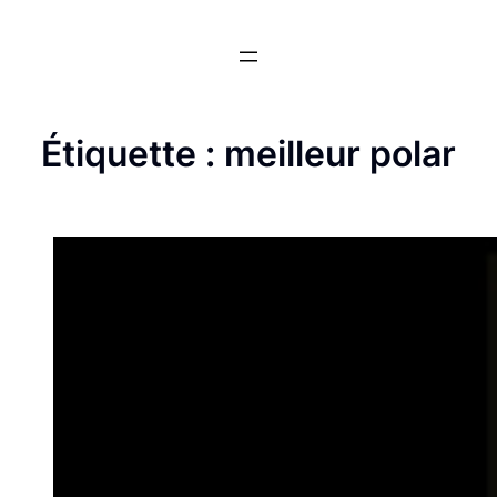
Aller
au
contenu
Étiquette :
meilleur polar