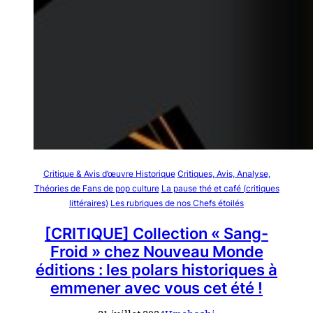
Critique & Avis d’œuvre Historique
Critiques, Avis, Analyse,
Théories de Fans de pop culture
La pause thé et café (critiques
littéraires)
Les rubriques de nos Chefs étoilés
[CRITIQUE] Collection « Sang-
Froid » chez Nouveau Monde
éditions : les polars historiques à
emmener avec vous cet été !