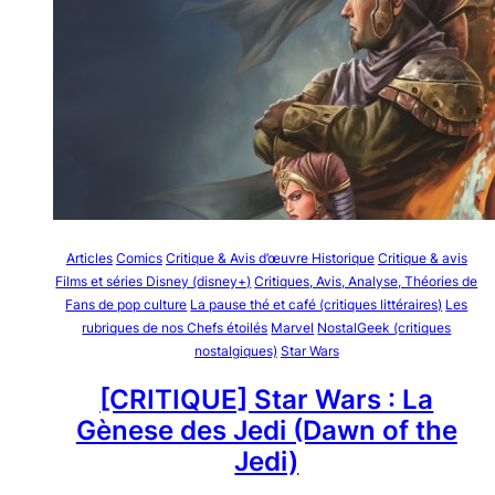
Articles
Comics
Critique & Avis d’œuvre Historique
Critique & avis
Films et séries Disney (disney+)
Critiques, Avis, Analyse, Théories de
Fans de pop culture
La pause thé et café (critiques littéraires)
Les
rubriques de nos Chefs étoilés
Marvel
NostalGeek (critiques
nostalgiques)
Star Wars
[CRITIQUE] Star Wars : La
Gènese des Jedi (Dawn of the
Jedi)