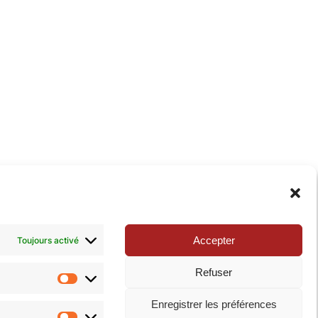
xie de la Pop-culture »
. N’hésitez pas à nous suivre
Accepter
Toujours activé
Refuser
Statistiques
Enregistrer les préférences