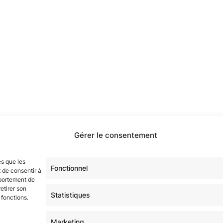
Gérer le consentement
étoilé·e·s en participant à notre groupe Facebook
« La Gala
es que les
sur tous nos réseaux !
Fonctionnel
 de consentir à
mportement de
etirer son
Statistiques
 fonctions.
Marketing