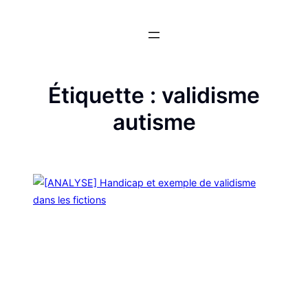
Aller
au
contenu
Étiquette :
validisme
autisme