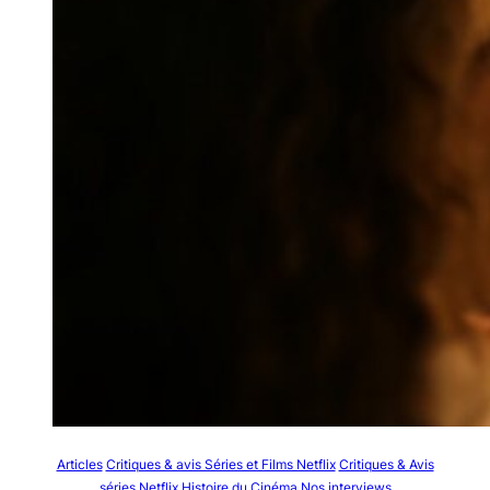
Articles
Critiques & avis Séries et Films Netflix
Critiques & Avis
séries Netflix
Histoire du Cinéma
Nos interviews