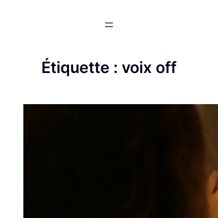
Aller
au
contenu
Étiquette :
voix off