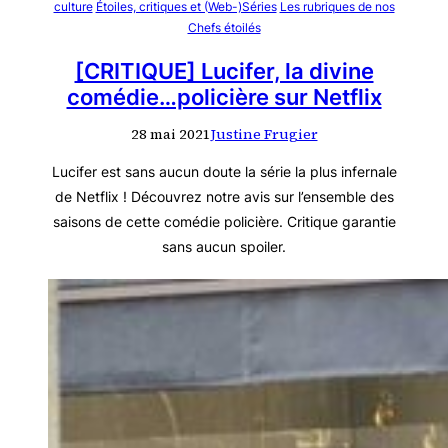
culture
Étoiles, critiques et (Web-)Séries
Les rubriques de nos
Chefs étoilés
[CRITIQUE] Lucifer, la divine
comédie…policière sur Netflix
28 mai 2021
Justine Frugier
Lucifer est sans aucun doute la série la plus infernale
de Netflix ! Découvrez notre avis sur l’ensemble des
saisons de cette comédie policière. Critique garantie
sans aucun spoiler.