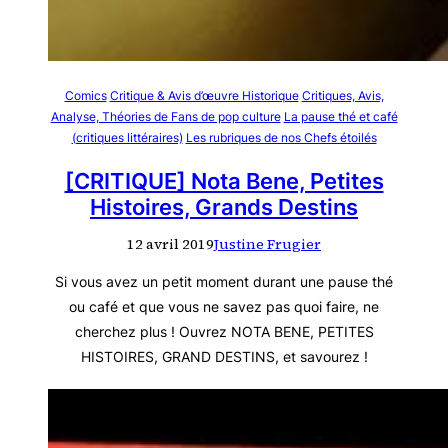
Comics
Critique & Avis d’œuvre Historique
Critiques, Avis,
Analyse, Théories de Fans de pop culture
La pause thé et café
(critiques littéraires)
Les rubriques de nos Chefs étoilés
[CRITIQUE] Nota Bene, Petites
Histoires, Grands Destins
12 avril 2019
Justine Frugier
Si vous avez un petit moment durant une pause thé
ou café et que vous ne savez pas quoi faire, ne
cherchez plus ! Ouvrez NOTA BENE, PETITES
HISTOIRES, GRAND DESTINS, et savourez !