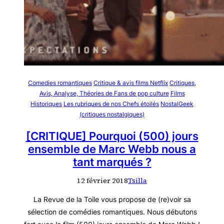
Comedies romantiques
Critique & avis films Netflix
Critiques,
Avis, Analyse, Théories de Fans de pop culture
Films
Historiques
Les rubriques de nos Chefs étoilés
NostalGeek
(critiques nostalgiques)
[CRITIQUE] Pourquoi (500) jours
ensemble de Marc Webb nous a
tant marqués ?
12 février 2018
Tsilla
La Revue de la Toile vous propose de (re)voir sa
sélection de comédies romantiques. Nous débutons