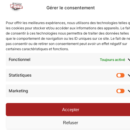
vidéo du studio indépendant AdHoc, nominé au
Gérer le consentement
GOTY, Dispatch a connu un…
Pour offrir les meilleures expériences, nous utilisons des technologies telles 
les cookies pour stocker et/ou accéder aux informations des appareils. Le fai
de consentir à ces technologies nous permettra de traiter des données telles
que le comportement de navigation ou les ID uniques sur ce site. Le fait de n
Nous vous invitons à rejoindre la communauté des
pas consentir ou de retirer son consentement peut avoir un effet négatif sur
certaines caractéristiques et fonctions.
étoilé·e·s en participant à notre groupe Facebook
« La Galaxie de la Pop-culture »
. N’hésitez pas à
Fonctionnel
Toujours activé
nous suivre sur tous nos réseaux !
Statistiques
St
Marketing
Ma
Accepter
© Revue de la Toile 2018 – 2026 | Thème Mesa WPEX par
WPExplorer
|
Politique de confidentialité
|
Mentions légales
Refuser