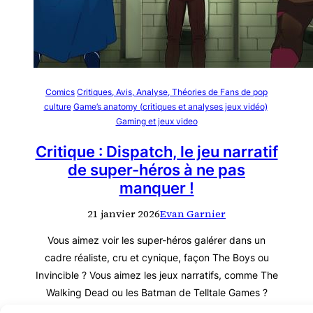
Comics
Critiques, Avis, Analyse, Théories de Fans de pop
culture
Game’s anatomy (critiques et analyses jeux vidéo)
Gaming et jeux video
Critique : Dispatch, le jeu narratif
de super-héros à ne pas
manquer !
21 janvier 2026
Evan Garnier
Vous aimez voir les super-héros galérer dans un
cadre réaliste, cru et cynique, façon The Boys ou
Invincible ? Vous aimez les jeux narratifs, comme The
Walking Dead ou les Batman de Telltale Games ?
Alors vous risquez d’adorer Dispatch ! Premier jeu