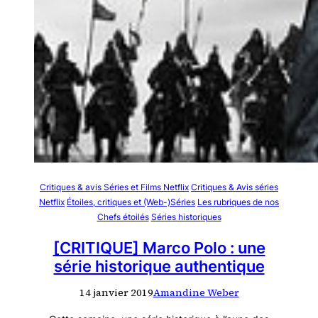
Critiques & avis Séries et Films Netflix
Critiques & Avis séries
Netflix
Étoiles, critiques et (Web-)Séries
Les rubriques de nos
Chefs étoilés
Séries historiques
[CRITIQUE] Marco Polo : une
série historique authentique
14 janvier 2019
Amandine Weber