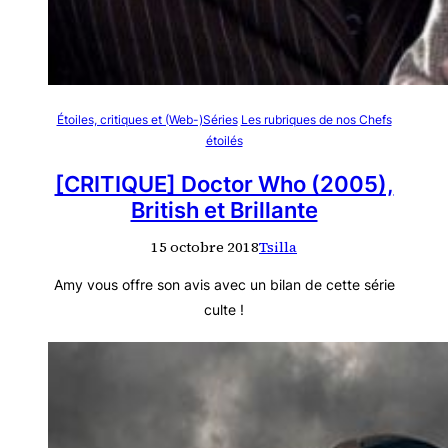
Étoiles, critiques et (Web-)Séries
Les rubriques de nos Chefs
étoilés
[CRITIQUE] Doctor Who (2005),
British et Brillante
15 octobre 2018
Tsilla
Amy vous offre son avis avec un bilan de cette série
culte !