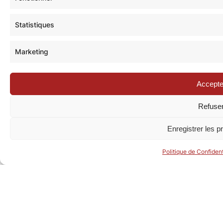
Statistiques
Nous vous invitons à rejoindre la communauté des
étoilé·e·s en participant à notre groupe Facebook
Marketing
« La Galaxie de la Pop-culture »
. N’hésitez pas à
nous suivre sur tous nos réseaux !
Accepte
Refuse
Enregistrer les p
Politique de Confident
© Revue de la Toile 2018 – 2026 | Thème Mesa WPEX par
WPExplorer
|
Politique de confidentialité
|
Mentions légales