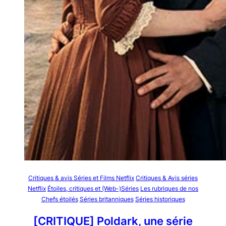
Critiques & avis Séries et Films Netflix
Critiques & Avis séries
Netflix
Étoiles, critiques et (Web-)Séries
Les rubriques de nos
Chefs étoilés
Séries britanniques
Séries historiques
[CRITIQUE] Poldark, une série