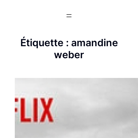
Aller
au
contenu
Étiquette :
amandine
weber