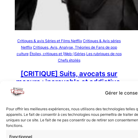
Critiques & avis Séries et Films Netflix
Critiques & Avis séries
Netflix
Critiques, Avis, Analyse, Théories de Fans de pop
culture
Étoiles, critiques et (Web-)Séries
Les rubriques de nos
Chefs étoilés
[CRITIQUE] Suits, avocats sur
mesure : incroyable et addictive,
ou pas !
Gérer le cons
18 juin 2018
Amandine Weber
Pour offrir les meilleures expériences, nous utilisons des technologies telle
Amy vous parle de Suits, avocat sur mesure, série
appareils. Le fait de consentir à ces technologies nous permettra de traiter 
uniques sur ce site. Le fait de ne pas consentir ou de retirer son consentement
grâce à laquelle Meghan Markle a conquis le cœur du
fonctions.
prince Harry. Voici son avis !
Fonctionnel