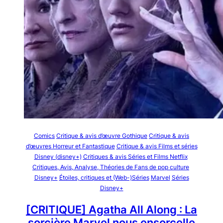
Comics
Critique & avis d’œuvre Gothique
Critique & avis
d’œuvres Horreur et Fantastique
Critique & avis Films et séries
Disney (disney+)
Critiques & avis Séries et Films Netflix
Critiques, Avis, Analyse, Théories de Fans de pop culture
Disney+
Étoiles, critiques et (Web-)Séries
Marvel
Séries
Disney+
[CRITIQUE] Agatha All Along : La
sorcière Marvel nous ensorcelle