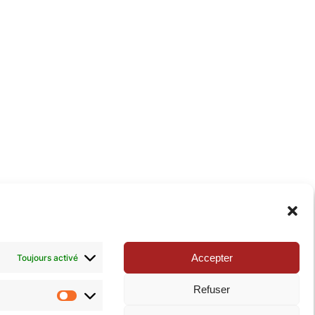
xie de la Pop-culture »
. N’hésitez pas à nous suivre
Accepter
Toujours activé
Refuser
Statistiques