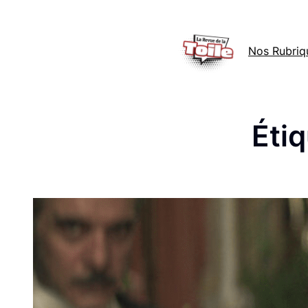
Aller
au
Nos Rubriq
contenu
Étiq