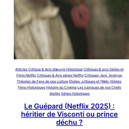
Articles
Critique & Avis d’œuvre Historique
Critiques & avis Séries et
Films Netflix
Critiques & Avis séries Netflix
Critiques, Avis, Analyse,
Théories de Fans de pop culture
Étoiles, critiques et (Web-)Séries
Films Historiques
Histoire du Cinéma
Les rubriques de nos Chefs
étoilés
Séries historiques
Le Guépard (Netflix 2025) :
héritier de Visconti ou prince
déchu ?