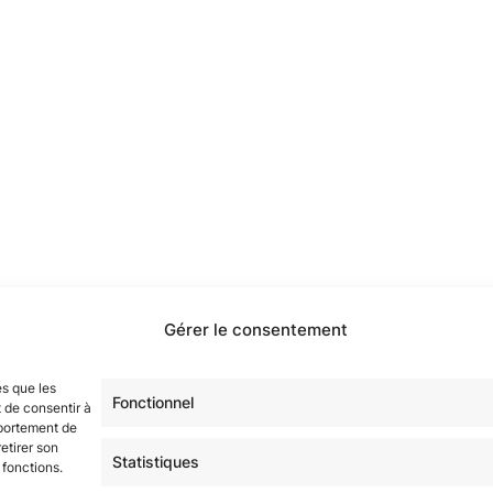
Gérer le consentement
étoilé·e·s en participant à notre groupe Facebook
« La Gala
es que les
sur tous nos réseaux !
Fonctionnel
 de consentir à
mportement de
etirer son
Statistiques
 fonctions.