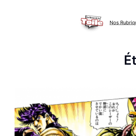
Aller
au
Nos Rubriq
contenu
Ét