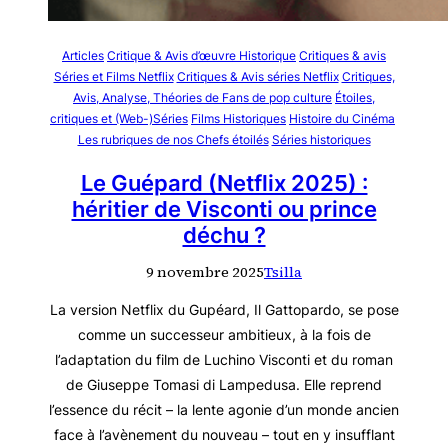
Articles
Critique & Avis d’œuvre Historique
Critiques & avis
Séries et Films Netflix
Critiques & Avis séries Netflix
Critiques,
Avis, Analyse, Théories de Fans de pop culture
Étoiles,
critiques et (Web-)Séries
Films Historiques
Histoire du Cinéma
Les rubriques de nos Chefs étoilés
Séries historiques
Le Guépard (Netflix 2025) :
héritier de Visconti ou prince
déchu ?
9 novembre 2025
Tsilla
La version Netflix du Gupéard, Il Gattopardo, se pose
comme un successeur ambitieux, à la fois de
l’adaptation du film de Luchino Visconti et du roman
de Giuseppe Tomasi di Lampedusa. Elle reprend
l’essence du récit – la lente agonie d’un monde ancien
face à l’avènement du nouveau – tout en y insufflant