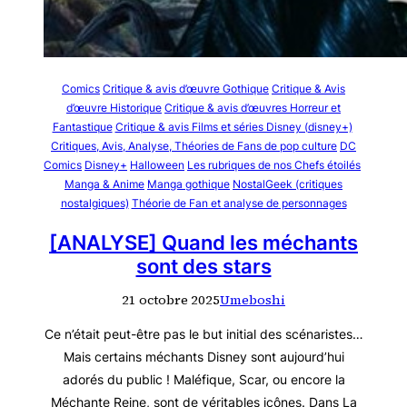
Comics
Critique & avis d’œuvre Gothique
Critique & Avis
d’œuvre Historique
Critique & avis d’œuvres Horreur et
Fantastique
Critique & avis Films et séries Disney (disney+)
Critiques, Avis, Analyse, Théories de Fans de pop culture
DC
Comics
Disney+
Halloween
Les rubriques de nos Chefs étoilés
Manga & Anime
Manga gothique
NostalGeek (critiques
nostalgiques)
Théorie de Fan et analyse de personnages
[ANALYSE] Quand les méchants
sont des stars
21 octobre 2025
Umeboshi
Ce n’était peut-être pas le but initial des scénaristes…
Mais certains méchants Disney sont aujourd’hui
adorés du public ! Maléfique, Scar, ou encore la
Méchante Reine, sont de véritables icônes. Dans La