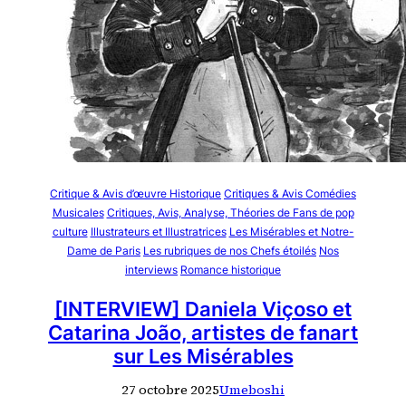
Critique & Avis d’œuvre Historique
Critiques & Avis Comédies
Musicales
Critiques, Avis, Analyse, Théories de Fans de pop
culture
Illustrateurs et Illustratrices
Les Misérables et Notre-
Dame de Paris
Les rubriques de nos Chefs étoilés
Nos
interviews
Romance historique
[INTERVIEW] Daniela Viçoso et
Catarina João, artistes de fanart
sur Les Misérables
27 octobre 2025
Umeboshi