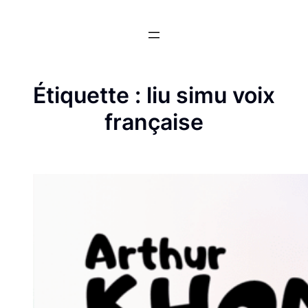
Aller
au
contenu
Étiquette :
liu simu voix
française