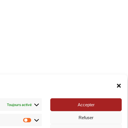
xie de la Pop-culture »
. N’hésitez pas à nous suivre
Accepter
Toujours activé
Refuser
Statistiques