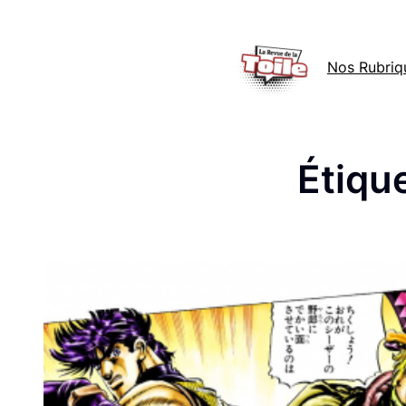
Aller
au
Nos Rubriq
contenu
Étique