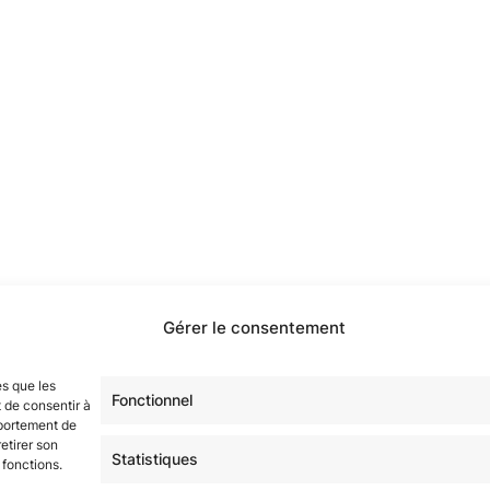
Gérer le consentement
étoilé·e·s en participant à notre groupe Facebook
« La Gala
es que les
sur tous nos réseaux !
Fonctionnel
 de consentir à
mportement de
etirer son
Statistiques
 fonctions.