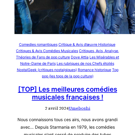
Comedies romantiques
Critique & Avis d’œuvre Historique
Critiques & Avis Comédies Musicales
Critiques, Avis, Analyse,
Théories de Fans de pop culture
Dove Attia
Les Misérables et
Notre-Dame de Paris
Les rubriques de nos Chefs étoilés
NostalGeek (critiques nostalgiques)
Romance historique
Top
pop (les tops de la pop culture)
[TOP] Les meilleures comédies
musicales françaises !
2 avril 2024
Umeboshi
Nous connaissons tous ces airs, nous avons grandi
avec… Depuis Starmania en 1979, les comédies
musicales n’ont cessé de produire des tubes