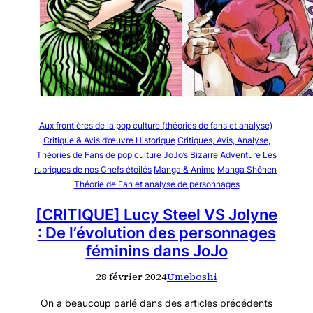
Aux frontières de la pop culture (théories de fans et analyse)
Critique & Avis d’œuvre Historique
Critiques, Avis, Analyse,
Théories de Fans de pop culture
JoJo’s Bizarre Adventure
Les
rubriques de nos Chefs étoilés
Manga & Anime
Manga Shônen
Théorie de Fan et analyse de personnages
[CRITIQUE] Lucy Steel VS Jolyne
: De l’évolution des personnages
féminins dans JoJo
28 février 2024
Umeboshi
On a beaucoup parlé dans des articles précédents