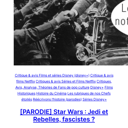
Critique & avis Films et séries Disney (disney+)
Critique & avis
films Netflix
Critiques & avis Séries et Films Netflix
Critiques,
Avis, Analyse, Théories de Fans de pop culture
Disney+
Films
Historiques
Histoire du Cinéma
Les rubriques de nos Chefs
étoilés
Réécrivons l’histoire (parodies)
Séries Disney+
[PARODIE] Star Wars : Jedi et
Rebelles, fascistes ?