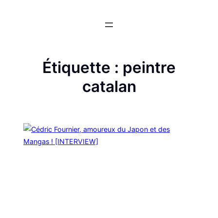
Aller
au
contenu
Étiquette :
peintre
catalan