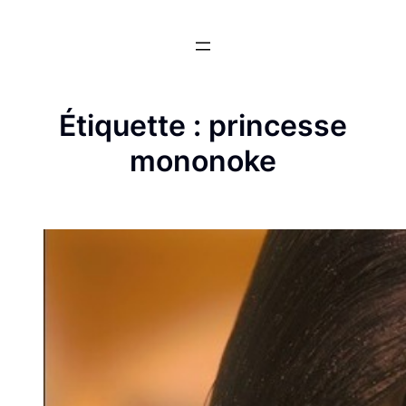
Aller
au
contenu
Étiquette :
princesse
mononoke