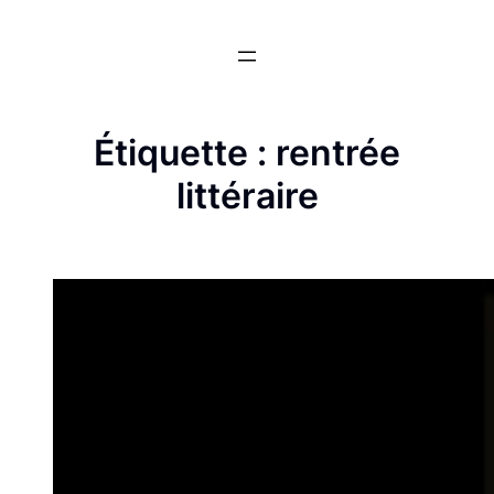
Aller
au
contenu
Étiquette :
rentrée
littéraire