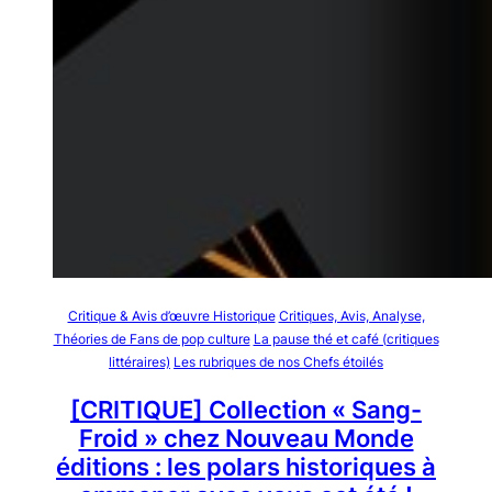
Critique & Avis d’œuvre Historique
Critiques, Avis, Analyse,
Théories de Fans de pop culture
La pause thé et café (critiques
littéraires)
Les rubriques de nos Chefs étoilés
[CRITIQUE] Collection « Sang-
Froid » chez Nouveau Monde
éditions : les polars historiques à