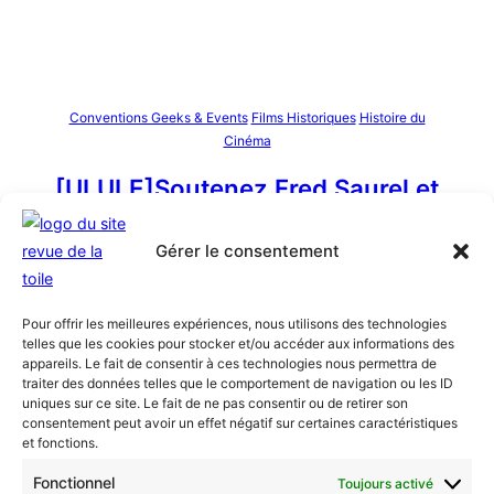
Conventions Geeks & Events
Films Historiques
Histoire du
Cinéma
[ULULE]Soutenez Fred Saurel et
son projet « Par ici la sortie »
Gérer le consentement
31 mai 2024
Tsilla
Fred Saurel est comédien, producteur et réalisateur.
Pour offrir les meilleures expériences, nous utilisons des technologies
Il lance un financement participatif pour raconter la
telles que les cookies pour stocker et/ou accéder aux informations des
folle aventure de son film Bâtards ! à travers son
appareils. Le fait de consentir à ces technologies nous permettra de
documentaire Par ici la sortie.
traiter des données telles que le comportement de navigation ou les ID
uniques sur ce site. Le fait de ne pas consentir ou de retirer son
consentement peut avoir un effet négatif sur certaines caractéristiques
et fonctions.
Fonctionnel
Toujours activé
Nous vous invitons à rejoindre la communauté des