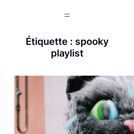
Aller
au
contenu
Étiquette :
spooky
playlist