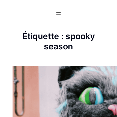
Aller
au
contenu
Étiquette :
spooky
season