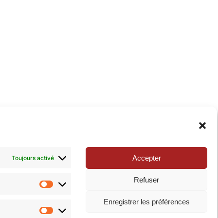
xie de la Pop-culture »
. N’hésitez pas à nous suivre
Accepter
Toujours activé
Refuser
Statistiques
Enregistrer les préférences
Marketing