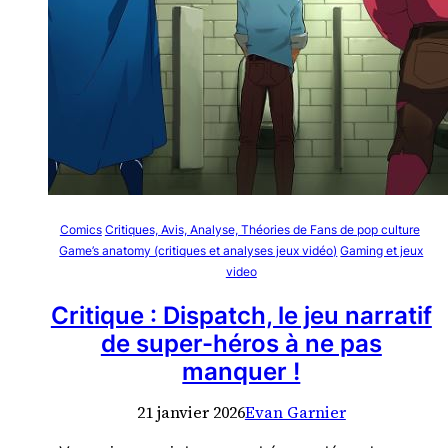
Comics
Critiques, Avis, Analyse, Théories de Fans de pop culture
Game’s anatomy (critiques et analyses jeux vidéo)
Gaming et jeux
video
Critique : Dispatch, le jeu narratif
de super-héros à ne pas
manquer !
21 janvier 2026
Evan Garnier