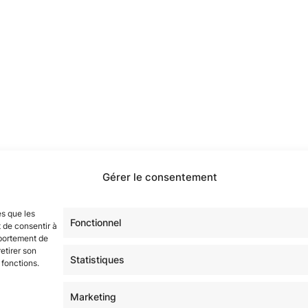
Gérer le consentement
étoilé·e·s en participant à notre groupe Facebook
« La Gala
sur tous nos réseaux !
es que les
Fonctionnel
 de consentir à
mportement de
etirer son
Statistiques
 fonctions.
Marketing