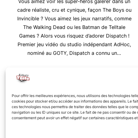
Vous aimez voir les super-héros galérer dans un
cadre réaliste, cru et cynique, façon The Boys ou
Invincible ? Vous aimez les jeux narratifs, comme
The Walking Dead ou les Batman de Telltale
Games ? Alors vous risquez d’adorer Dispatch !
Premier jeu vidéo du studio indépendant AdHoc,
nominé au GOTY, Dispatch a connu un…
Nous vous invitons à rejoindre la communauté des 
Pour offrir les meilleures expériences, nous utilisons des technologies tell
cookies pour stocker et/ou accéder aux informations des appareils. Le fait
ces technologies nous permettra de traiter des données telles que le co
navigation ou les ID uniques sur ce site. Le fait de ne pas consentir ou de r
consentement peut avoir un effet négatif sur certaines caractéristiques et