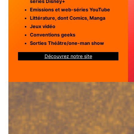
séries Disney+
Emissions et web-séries YouTube
Littérature, dont Comics, Manga
Jeux vidéo
Conventions geeks
Sorties Théâtre/one-man show
Découvrez notre site