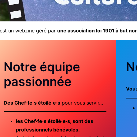
 est un webzine géré par
une association loi 1901 à but non
Notre équipe
N
passionnée
Vous
Des Chef·fe·s étoilé·e·s
pour vous servir…
les Chef·fe·s étoilé·e·s
,
sont des
professionnels bénévoles.