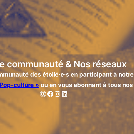
re communauté & Nos réseaux
mmunauté des étoilé·e·s en participant à not
 Pop-culture »
ou en vous abonnant à tous nos 
WordPress
Facebook
Instagram
LinkedIn