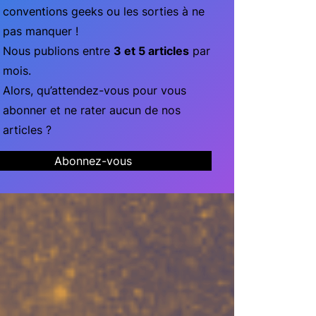
conventions geeks ou les sorties à ne
pas manquer !
Nous publions entre
3 et 5 articles
par
mois.
Alors, qu’attendez-vous pour vous
abonner et ne rater aucun de nos
articles ?
Abonnez-vous