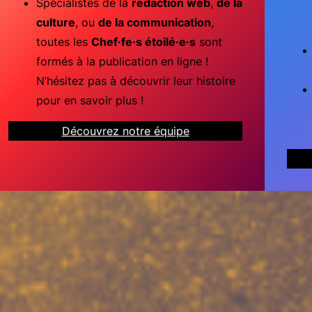
Spécialistes de la
rédaction web
,
de la
culture
, ou
de la communication
,
toutes les
Chef·fe·s étoilé·e·s
sont
formés à la publication en ligne !
N’hésitez pas à découvrir leur histoire
pour en savoir plus !
Découvrez notre équipe