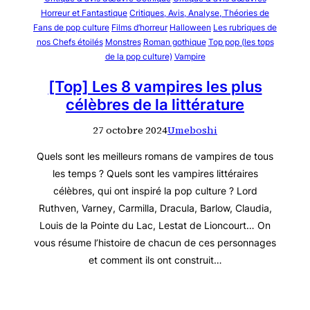
Horreur et Fantastique
Critiques, Avis, Analyse, Théories de
Fans de pop culture
Films d’horreur
Halloween
Les rubriques de
nos Chefs étoilés
Monstres
Roman gothique
Top pop (les tops
de la pop culture)
Vampire
[Top] Les 8 vampires les plus
célèbres de la littérature
27 octobre 2024
Umeboshi
Quels sont les meilleurs romans de vampires de tous
les temps ? Quels sont les vampires littéraires
célèbres, qui ont inspiré la pop culture ? Lord
Ruthven, Varney, Carmilla, Dracula, Barlow, Claudia,
Louis de la Pointe du Lac, Lestat de Lioncourt… On
vous résume l’histoire de chacun de ces personnages
et comment ils ont construit…