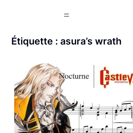
Aller
au
contenu
Étiquette :
asura’s wrath