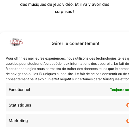
des musiques de jeux vidéo. Et il va y avoir des
surprises !
Nous vous invitons à rejoindre la communauté des
Gérer le consentement
étoilé·e·s en participant à notre groupe Facebook
« La Galaxie de la Pop-culture »
. N’hésitez pas à
Pour offrir les meilleures expériences, nous utilisons des technologies telles 
nous suivre sur tous nos réseaux !
cookies pour stocker et/ou accéder aux informations des appareils. Le fait de
à ces technologies nous permettra de traiter des données telles que le comp
de navigation ou les ID uniques sur ce site. Le fait de ne pas consentir ou de r
consentement peut avoir un effet négatif sur certaines caractéristiques et fo
Fonctionnel
Toujours ac
Statistiques
© Revue de la Toile 2018 – 2026 | Thème Mesa WPEX par
WPExplorer
|
Politique de confidentialité
|
Mentions légales
Marketing