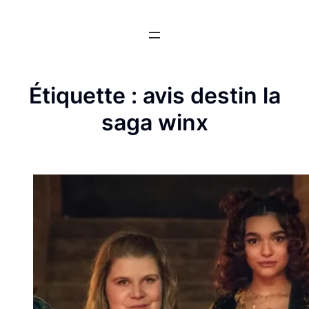
Aller
au
contenu
Étiquette :
avis destin la
saga winx