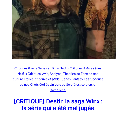
Critiques & avis Séries et Films Netflix
Critiques & Avis séries
Netflix
Critiques, Avis, Analyse, Théories de Fans de pop
culture
Étoiles, critiques et (Web-)Séries
Fantasy
Les rubriques
de nos Chefs étoilés
Univers de Sorcières, sorciers et
sorcellerie
[CRITIQUE] Destin la saga Winx :
la série qui a été mal jugée