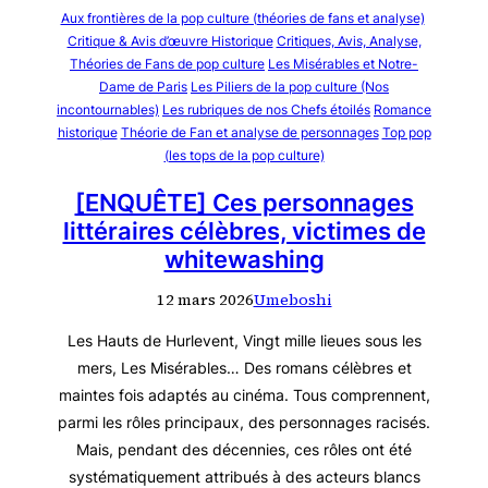
Aux frontières de la pop culture (théories de fans et analyse)
Critique & Avis d’œuvre Historique
Critiques, Avis, Analyse,
Théories de Fans de pop culture
Les Misérables et Notre-
Dame de Paris
Les Piliers de la pop culture (Nos
incontournables)
Les rubriques de nos Chefs étoilés
Romance
historique
Théorie de Fan et analyse de personnages
Top pop
(les tops de la pop culture)
[ENQUÊTE] Ces personnages
littéraires célèbres, victimes de
whitewashing
12 mars 2026
Umeboshi
Les Hauts de Hurlevent, Vingt mille lieues sous les
mers, Les Misérables… Des romans célèbres et
maintes fois adaptés au cinéma. Tous comprennent,
parmi les rôles principaux, des personnages racisés.
Mais, pendant des décennies, ces rôles ont été
systématiquement attribués à des acteurs blancs