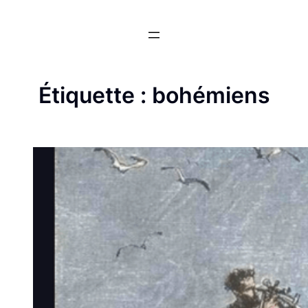
Aller
au
contenu
Étiquette :
bohémiens