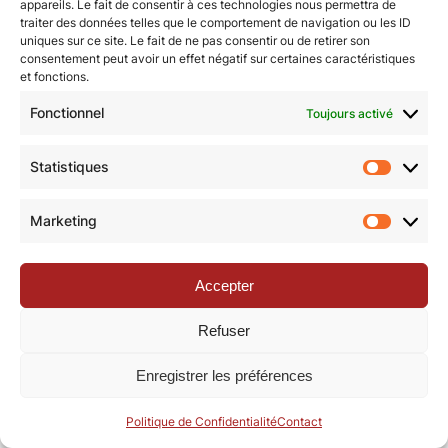
appareils. Le fait de consentir à ces technologies nous permettra de
traiter des données telles que le comportement de navigation ou les ID
uniques sur ce site. Le fait de ne pas consentir ou de retirer son
© Revue de la Toile 2018 – 2026 | Thème Mesa WPEX par
consentement peut avoir un effet négatif sur certaines caractéristiques
et fonctions.
WPExplorer
|
Politique de confidentialité
|
Mentions légales
Fonctionnel
Toujours activé
Statistiques
Statisti
Marketing
Marketi
Accepter
Refuser
Enregistrer les préférences
Politique de Confidentialité
Contact