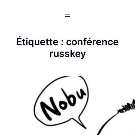
Aller
au
contenu
Étiquette :
conférence
russkey