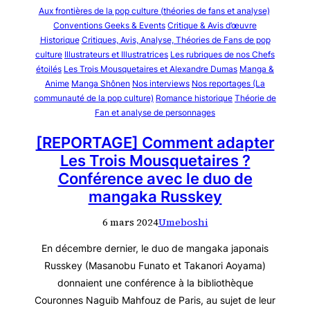
Aux frontières de la pop culture (théories de fans et analyse)
Conventions Geeks & Events
Critique & Avis d’œuvre
Historique
Critiques, Avis, Analyse, Théories de Fans de pop
culture
Illustrateurs et Illustratrices
Les rubriques de nos Chefs
étoilés
Les Trois Mousquetaires et Alexandre Dumas
Manga &
Anime
Manga Shônen
Nos interviews
Nos reportages (La
communauté de la pop culture)
Romance historique
Théorie de
Fan et analyse de personnages
[REPORTAGE] Comment adapter
Les Trois Mousquetaires ?
Conférence avec le duo de
mangaka Russkey
6 mars 2024
Umeboshi
En décembre dernier, le duo de mangaka japonais
Russkey (Masanobu Funato et Takanori Aoyama)
donnaient une conférence à la bibliothèque
Couronnes Naguib Mahfouz de Paris, au sujet de leur