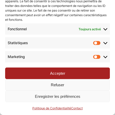
appareils. Le fait de consentir à ces technologies nous permettra de
© Revue de la Toile 2018 – 2026 | Thème Mesa WPEX par
traiter des données telles que le comportement de navigation ou les ID
uniques sur ce site. Le fait de ne pas consentir ou de retirer son
WPExplorer
|
Politique de confidentialité
|
Mentions légales
consentement peut avoir un effet négatif sur certaines caractéristiques
et fonctions.
Fonctionnel
Toujours activé
Statistiques
Statisti
Marketing
Marketi
Accepter
Refuser
Enregistrer les préférences
Politique de Confidentialité
Contact