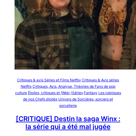
Critiques & avis Séries et Films Netflix
Critiques & Avis séries
Netflix
Critiques, Avis, Analyse, Théories de Fans de pop
culture
Étoiles, critiques et (Web-)Séries
Fantasy
Les rubriques
de nos Chefs étoilés
Univers de Sorcières, sorciers et
sorcellerie
[CRITIQUE] Destin la saga Winx :
la série qui a été mal jugée