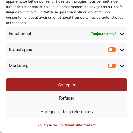
appareils. Le fait de consentir à ces technologies nous permettra de
traiter des données telles que le comportement de navigation ou les ID
uniques sur ce site. Le fait de ne pas consentir ou de retirer son
© Revue de la Toile 2018 – 2026 | Thème Mesa WPEX par
consentement peut avoir un effet négatif sur certaines caractéristiques
et fonctions.
WPExplorer
|
Politique de confidentialité
|
Mentions légales
Fonctionnel
Toujours activé
Statistiques
Statisti
Marketing
Marketi
Accepter
Refuser
Enregistrer les préférences
Politique de Confidentialité
Contact