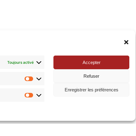
xie de la Pop-culture »
. N’hésitez pas à nous suivre
Accepter
Toujours activé
Refuser
Statistiques
Enregistrer les préférences
Marketing
ialité
|
Mentions légales