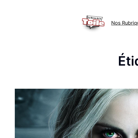
Aller
au
Nos Rubriq
contenu
Éti