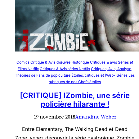
Comics
Critique & Avis d’œuvre Historique
Critiques & avis Séries et
Films Netflix
Critiques & Avis séries Netflix
Critiques, Avis, Analyse,
Théories de Fans de pop culture
Étoiles, critiques et (Web-)Séries
Les
rubriques de nos Chefs étoilés
[CRITIQUE] IZombie, une série
policière hilarante !
19 novembre 2018
Amandine Weber
Entre Elementary, The Walking Dead et Dead
Zone, venez découvrir la série dystopique IZombie