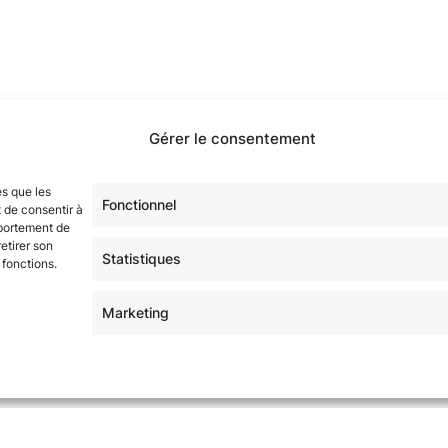
étoilé·e·s en participant à notre groupe Facebook
« La Gala
Gérer le consentement
sur tous nos réseaux !
es que les
Fonctionnel
 de consentir à
mportement de
etirer son
Statistiques
 fonctions.
Marketing
 | Thème Mesa WPEX par
WPExplorer
|
Politique de confident