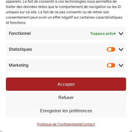
appareils. Le fait de consentir à ces technologies nous permettra de
traiter des données telles que le comportement de navigation ou les ID
uniques sur ce site. Le fait de ne pas consentir ou de retirer son
© Revue de la Toile 2018 – 2026 | Thème Mesa WPEX par
consentement peut avoir un effet négatif sur certaines caractéristiques
et fonctions.
WPExplorer
|
Politique de confidentialité
|
Mentions légales
Fonctionnel
Toujours activé
Statistiques
Statisti
Marketing
Marketi
Accepter
Refuser
Enregistrer les préférences
Politique de Confidentialité
Contact