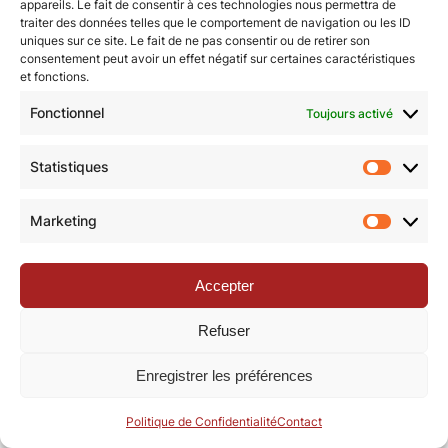
appareils. Le fait de consentir à ces technologies nous permettra de
traiter des données telles que le comportement de navigation ou les ID
uniques sur ce site. Le fait de ne pas consentir ou de retirer son
© Revue de la Toile 2018 – 2026 | Thème Mesa WPEX par
consentement peut avoir un effet négatif sur certaines caractéristiques
et fonctions.
WPExplorer
|
Politique de confidentialité
|
Mentions légales
Fonctionnel
Toujours activé
Statistiques
Statisti
Marketing
Marketi
Accepter
Refuser
Enregistrer les préférences
Politique de Confidentialité
Contact