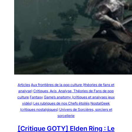
Articles
Aux frontières de la pop culture (théories de fans et
analyse)
Critiques, Avis, Analyse, Théories de Fans de pop
culture
Fantasy
Game’s anatomy (critiques et analyses jeux
vidéo)
Les rubriques de nos Chefs étoilés
NostalGeek
(critiques nostalgiques)
Univers de Sorcières, sorciers et
sorcellerie
[Critique GOTY] Elden Ring : Le