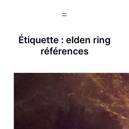
Aller
au
contenu
Étiquette :
elden ring
références