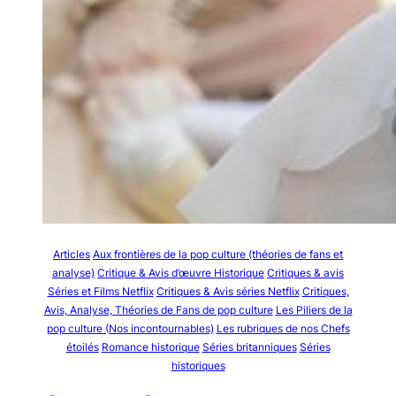
Articles
Aux frontières de la pop culture (théories de fans et
analyse)
Critique & Avis d’œuvre Historique
Critiques & avis
Séries et Films Netflix
Critiques & Avis séries Netflix
Critiques,
Avis, Analyse, Théories de Fans de pop culture
Les Piliers de la
pop culture (Nos incontournables)
Les rubriques de nos Chefs
étoilés
Romance historique
Séries britanniques
Séries
historiques