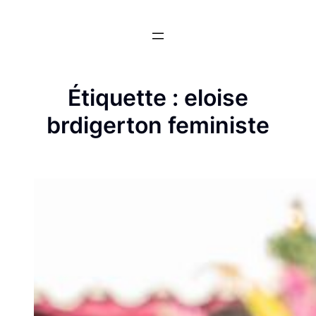
Aller
au
contenu
Étiquette :
eloise
brdigerton feministe