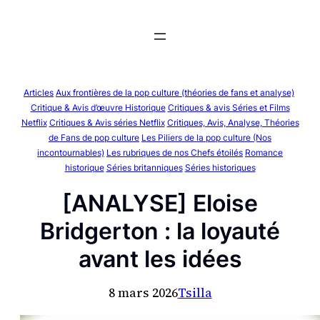
Aller
au
contenu
Articles
Aux frontières de la pop culture (théories de fans et analyse)
Critique & Avis d’œuvre Historique
Critiques & avis Séries et Films
Netflix
Critiques & Avis séries Netflix
Critiques, Avis, Analyse, Théories
de Fans de pop culture
Les Piliers de la pop culture (Nos
incontournables)
Les rubriques de nos Chefs étoilés
Romance
historique
Séries britanniques
Séries historiques
[ANALYSE] Eloise
Bridgerton : la loyauté
avant les idées
8 mars 2026
Tsilla