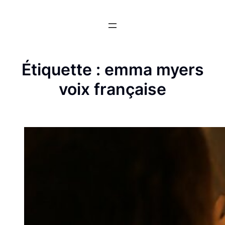
Aller
au
contenu
Étiquette :
emma myers
voix française