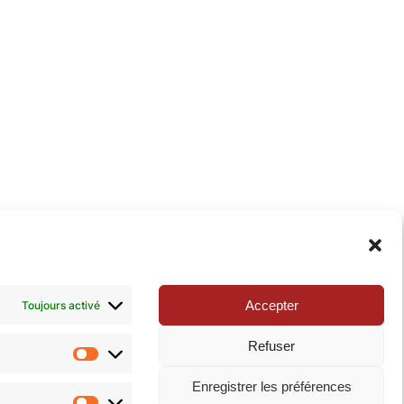
xie de la Pop-culture »
. N’hésitez pas à nous suivre
Accepter
Toujours activé
Refuser
Statistiques
Enregistrer les préférences