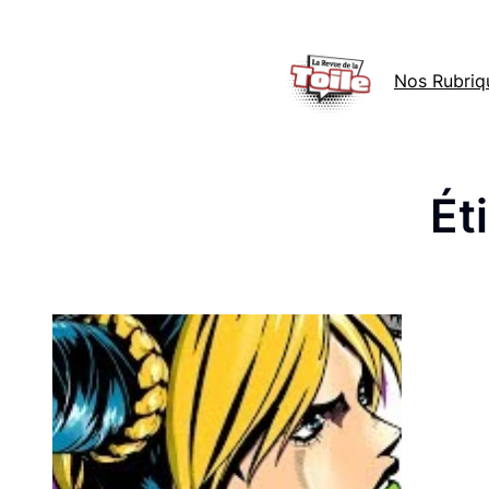
Aller
au
Nos Rubriq
contenu
Ét