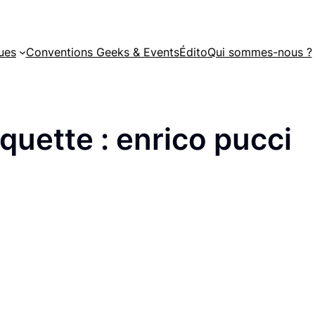
ues
Conventions Geeks & Events
Édito
Qui sommes-nous ?
iquette :
enrico pucci