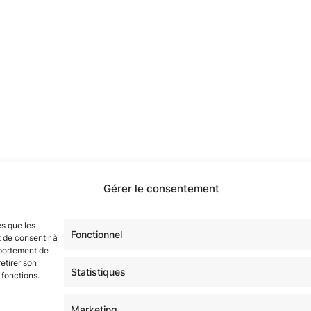
Gérer le consentement
étoilé·e·s en participant à notre groupe Facebook
« La Gala
es que les
sur tous nos réseaux !
Fonctionnel
 de consentir à
mportement de
etirer son
Statistiques
 fonctions.
Marketing